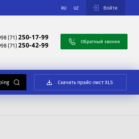
Войти
RU
UZ
250-17-99
998 (71)
Обратный звонок
250-42-99
998 (71)
Скачать прайс-лист XLS