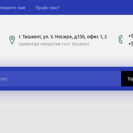
пишите нам
Прайс-лист
+
г. Ташкент, ул. У. Носира, д.130, офис 1, 2
+
ориентир напротив гост. Хосилот