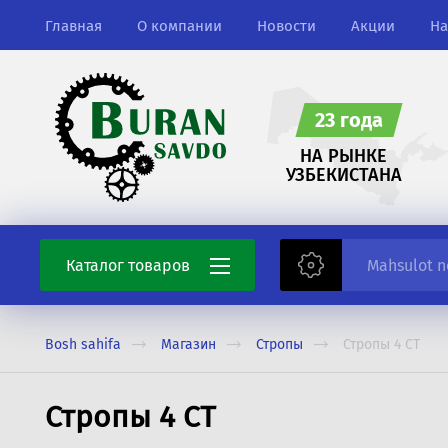
Главная
О компании
Новости
Акции
На
23 года
НА РЫНКЕ
УЗБЕКИСТАНА
Каталог товаров
Сельхоз шины
Bosh sahifa
Магазин
Стропы
Стропы 4 СТ
Запасные части
Стропы 4 СТ
Сварочные