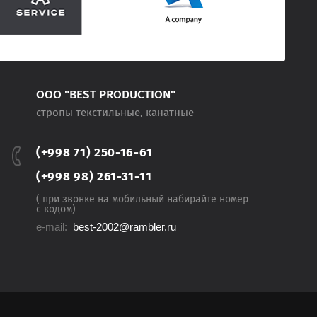
ООО "BEST PRODUCTION"
стропы текстильные, канатные
(+998 71) 250-16-61
(+998 98) 261-31-11
( при звонке на мобильный набирайте номер
с кодом)
e-mail:
best-2002@rambler.ru