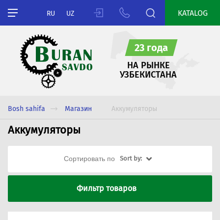
KATALOG
RU
UZ
23 года
НА РЫНКЕ
УЗБЕКИСТАНА
Bosh sahifa
Магазин
Аккумуляторы
Аккумуляторы
Сортировать по
Sort by:
Фильтр товаров