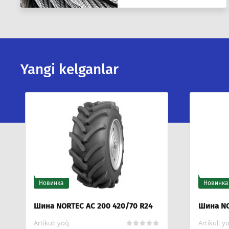
Yangi kelganlar
Новинка
Новинка
Шина NORTEC TA-03 16.9 R38
Шина NO
Я-275А) 
Artikul:
yo`q