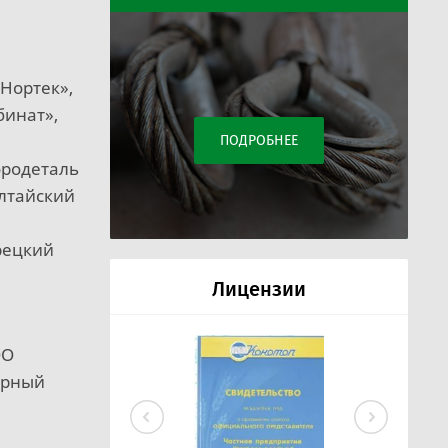
Нортек»,
бинат»,
ПОДРОБНЕЕ
ородеталь
Алтайский
рецкий
Лицензии
ОО
орный