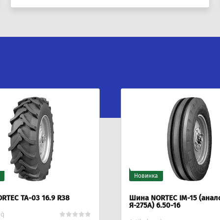
Новинка
RTEC IM-15 (аналог
Шина NORTEC H-05 21.3/7
6.50-16
Artikul:
yo`q