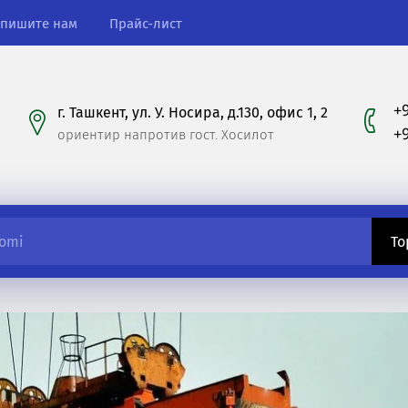
пишите нам
Прайс-лист
+
г. Ташкент, ул. У. Носира, д.130, офис 1, 2
+
ориентир напротив гост. Хосилот