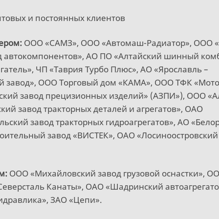
птовых и постоянных клиентов
ером:
ООО «САМЗ», ООО «Автомаш-Радиатор», ООО «
д автокомпонентов», АО ПО «Алтайский шинный ком
атель», ЧП «Таврия Турбо Плюс», АО «Ярославль –
й завод», ООО Торговый дом «КАМА», ООО ТФК «Мот
йский завод прецизионных изделий» (АЗПИ»), ООО «
кий завод тракторных деталей и агрегатов», ОАО
льский завод тракторных гидроагрегатов», АО «Бело
оительный завод «ВИСТЕК», ОАО «Лосиноостровский
м:
ООО «Михайловский завод грузовой оснастки», О
Северсталь Канаты», ОАО «Шадринский автоагрегат
идравлика», ЗАО «Цепи».