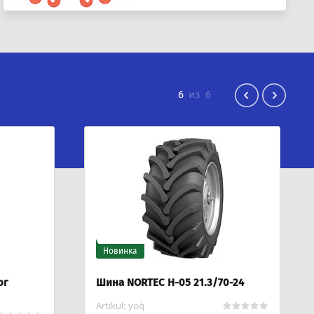
1
из
6
Новинка
0-24
Шина NORTEC H-05 21.3/70-24
Artikul:
yo`q