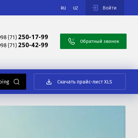
Войти
RU
UZ
250-17-99
998 (71)
Обратный звонок
250-42-99
998 (71)
Скачать прайс-лист XLS